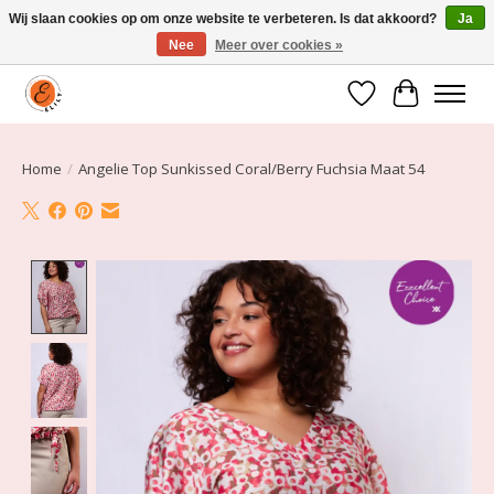
Wij slaan cookies op om onze website te verbeteren. Is dat akkoord?
Ja
Nee
Meer over cookies »
Elily is er om jou te laten stralen! Mode vanaf maat 34 t/m 54
Verlanglijst
Winkelwa
Home
/
Angelie Top Sunkissed Coral/Berry Fuchsia Maat 54
Product image slideshow Items