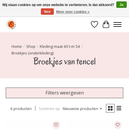
Wij slaan cookies op om onze website te verbeteren. Is dat akkoord?
Ja
Nee
Meer over cookies »
Elily is er om jou te laten stralen! Mode vanaf maat 34 t/m 54
Verlanglijst
Winkelwa
Home
/
Shop
/
Kleding maat 40 t-m 54
/
Broekjes (onderkleding)
Broekjes van tencel
Filters weergeven
6 producten
Sorteren op
Nieuwste producten