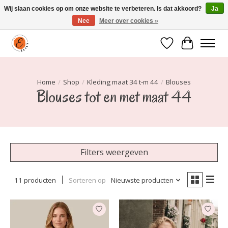
Wij slaan cookies op om onze website te verbeteren. Is dat akkoord?
Ja
Nee
Meer over cookies »
Elily is er om jou te laten stralen! Mode vanaf maat 34 t/m 54
Verlanglijst
Winkelwa
Home
/
Shop
/
Kleding maat 34 t-m 44
/
Blouses
Blouses tot en met maat 44
Filters weergeven
11 producten
Sorteren op
Nieuwste producten