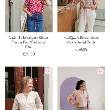
C&S The Label Lene Blouse
FLURESK Belkis blouse
Powder Pink/Sunkissed
Violet/Orchid Purple
Coral
€69,99
€39,99