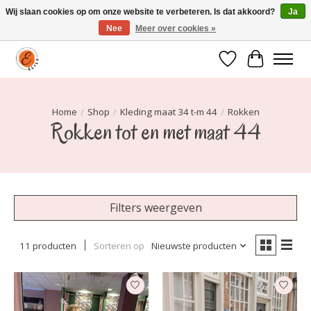
Wij slaan cookies op om onze website te verbeteren. Is dat akkoord?
Ja
Nee
Meer over cookies »
Elily is er om jou te laten stralen! Mode vanaf maat 34 t/m 54
Verlanglijst
Winkelwa
Home
/
Shop
/
Kleding maat 34 t-m 44
/
Rokken
Rokken tot en met maat 44
Filters weergeven
11 producten
Sorteren op
Nieuwste producten