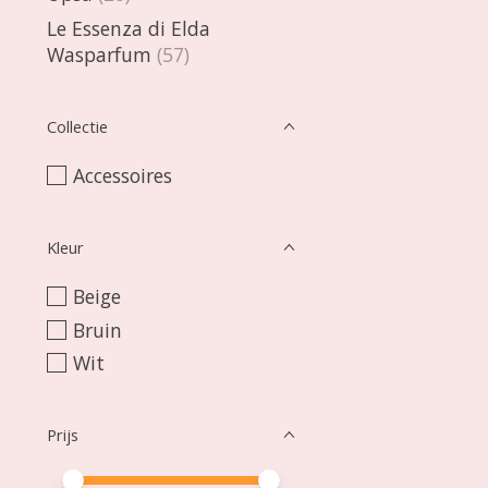
Le Essenza di Elda
Wasparfum
(57)
Collectie
Accessoires
Kleur
Beige
Bruin
Wit
Prijs
Minimale prijswaarde
Price maximum value