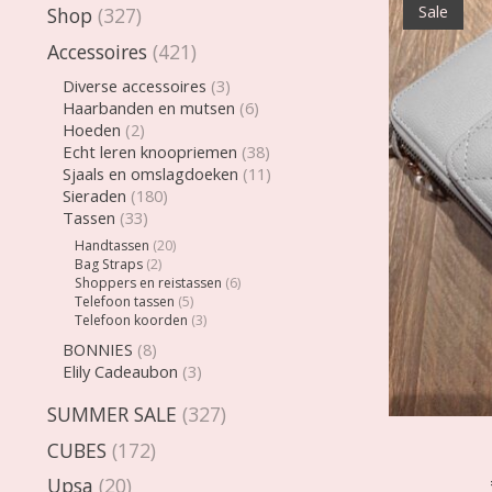
Sale
Shop
(327)
Accessoires
(421)
Diverse accessoires
(3)
Haarbanden en mutsen
(6)
Hoeden
(2)
Echt leren knoopriemen
(38)
Sjaals en omslagdoeken
(11)
Sieraden
(180)
Tassen
(33)
Handtassen
(20)
Bag Straps
(2)
Shoppers en reistassen
(6)
Telefoon tassen
(5)
Telefoon koorden
(3)
BONNIES
(8)
Elily Cadeaubon
(3)
SUMMER SALE
(327)
CUBES
(172)
Upsa
(20)