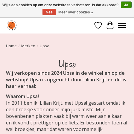
Wij slaan cookies op om onze website te verbeteren. Is dat akkoord?
Ja
Nee
Meer over cookies »
Elily is er om jou te laten stralen! Mode vanaf maat 34 t/m 54
Verlanglijst
Winkelwa
Home
/
Merken
/
Upsa
Upsa
Wij verkopen sinds 2024 Upsa in de winkel en op de
webshop! Upsa is opgericht door Lilian Krijt en dit is
haar verhaal:
Waarom Upsa!
In 2011 ben ik, Lilian Krijt, met Upsa! gestart omdat ik
een broekje voor onder mijn jurk miste. Mijn
bovenbenen plakten vaak bij warm weer aan elkaar
en ik vond t prettiger op de fiets. Er bestonden toen al
wel broekjes, maar dat waren voornamelijk