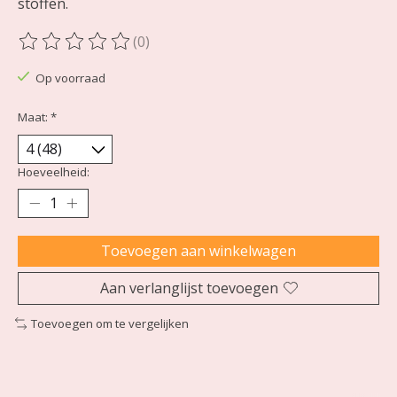
stoffen.
(0)
De beoordeling van dit product is
0
van de 5
Op voorraad
Maat:
*
Hoeveelheid:
Toevoegen aan winkelwagen
Aan verlanglijst toevoegen
Toevoegen om te vergelijken