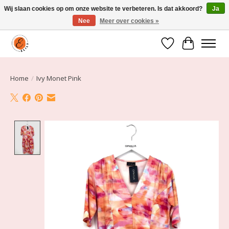
Wij slaan cookies op om onze website te verbeteren. Is dat akkoord?
Ja
Nee
Meer over cookies »
Elily is er om jou te laten stralen! Mode vanaf maat 34 t/m 54
Verlanglijst
Winkelwa
Home
/
Ivy Monet Pink
Product image slideshow Items