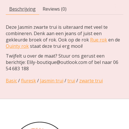
Beschrijving
Reviews (0)
Deze Jasmin zwarte trui is uiteraard met veel te
combineren. Denk aan een jeans of juist een
gekleurde broek of rok. Ook op de rok
Rue rok
en de
Quinty rok
staat deze trui erg mooi!
Twijfelt u over de maat? Stuur ons gerust een
berichtje:
Elily-boutique@outlook.com
of bel naar 06
54 683 188
Basic
/
fluresk
/
Jasmin trui
/
trui
/
zwarte trui