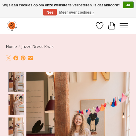
Wij slaan cookies op om onze website te verbeteren. Is dat akkoord?
Ja
Nee
Meer over cookies »
Elily is er om jou te laten stralen! Mode vanaf maat 34 t/m 54
Verlanglijst
Winkelwa
Home
/
Jazze Dress Khaki
Product image slideshow Items