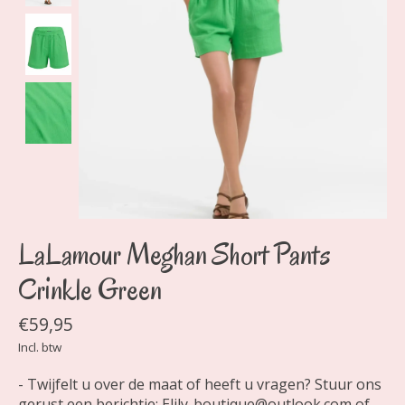
LaLamour Meghan Short Pants
Crinkle Green
€59,95
Incl. btw
- Twijfelt u over de maat of heeft u vragen? Stuur ons
gerust een berichtje:
Elily-boutique@outlook.com
of