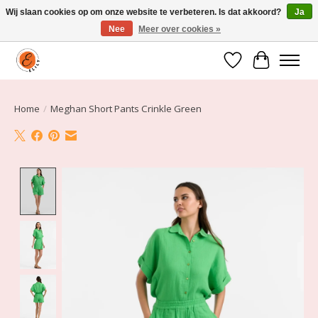
Wij slaan cookies op om onze website te verbeteren. Is dat akkoord?
Ja
Nee
Meer over cookies »
Elily is er om jou te laten stralen! Mode vanaf maat 34 t/m 54
Verlanglijst
Winkelwa
Home
/
Meghan Short Pants Crinkle Green
Product image slideshow Items