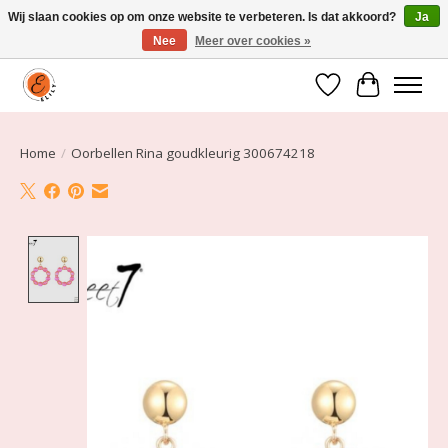
Wij slaan cookies op om onze website te verbeteren. Is dat akkoord?
Ja
Nee
Meer over cookies »
Elily is er om jou te laten stralen! Mode vanaf maat 34 t/m 54
Verlanglijst
Winkelwa
Home
/
Oorbellen Rina goudkleurig 300674218
Product image slideshow Items