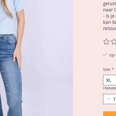
gerust
naar 
- Is j
kan b
retou
De be
Op 
Size:
*
Hoeveel