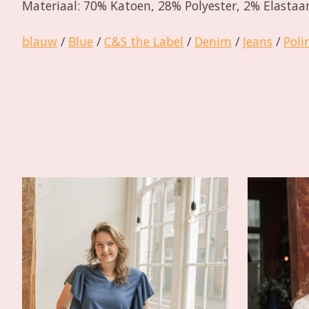
Materiaal: 70% Katoen, 28% Polyester, 2% Elastaa
blauw
/
Blue
/
C&S the Label
/
Denim
/
Jeans
/
Poli
Items van productcarrousel