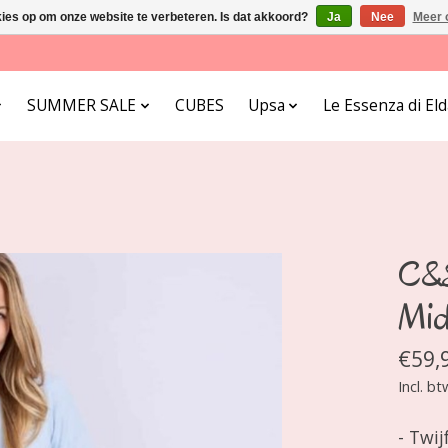
kies op om onze website te verbeteren. Is dat akkoord?
Ja
Nee
Meer 
SUMMER SALE
CUBES
Upsa
Le Essenza di E
C&S
Mid
€59,
Incl. bt
- Twij