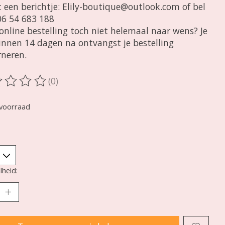
 een berichtje:
Elily-boutique@outlook.com
of bel
06 54 683 188
e online bestelling toch niet helemaal naar wens? Je
innen 14 dagen na ontvangst je bestelling
rneren.
(0)
oordeling van dit product is
0
van de 5
voorraad
heid: