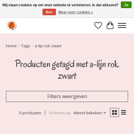
Wij slaan cookies op om onze website te verbeteren. Is dat akkoord?
Ja
Nee
Meer over cookies »
Elily is er om jou te laten stralen! Mode vanaf maat 34 t/m 54
Verlanglijst
Winkelwa
Home
/
Tags
/
a-lijn rok zwart
Producten getagd met a-lijn rok
zwart
Filters weergeven
0 producten
Sorteren op
Meest bekeken