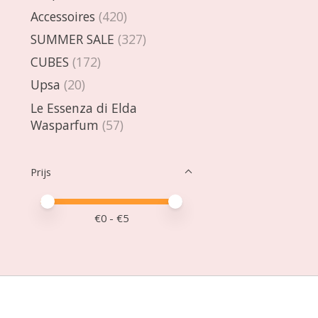
Accessoires
(420)
SUMMER SALE
(327)
CUBES
(172)
Upsa
(20)
Le Essenza di Elda
Wasparfum
(57)
Prijs
Minimale prijswaarde
Price maximum value
€
0
- €
5