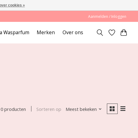
over cookies »
Aanmelden / Inloggen
lda Wasparfum
Merken
Over ons
Sorteren op
Meest bekeken
0 producten