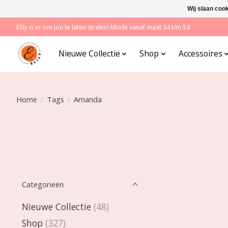
Wij slaan coo
Elily is er om jou te laten stralen! Mode vanaf maat 34 t/m 54
Nieuwe Collectie
Shop
Accessoires
Home
/
Tags
/
Amanda
Categorieën
Nieuwe Collectie
(48)
Shop
(327)