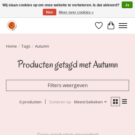
Wij slaan cookies op om onze website te verbeteren. Is dat akkoord?
Ja
Nee
Meer over cookies »
Elily is er om jou te laten stralen! Mode vanaf maat 34 t/m 54
Verlanglijst
Winkelwa
Home
/
Tags
/
Autumn
Producten getagd met Autumn
Filters weergeven
0 producten
Sorteren op
Meest bekeken
Geen producten gevonden!