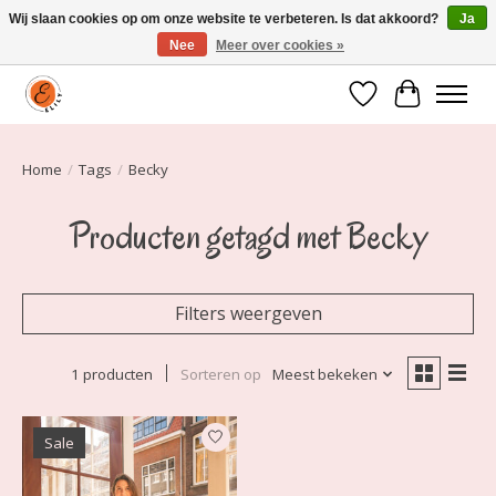
Wij slaan cookies op om onze website te verbeteren. Is dat akkoord?
Ja
Nee
Meer over cookies »
Elily is er om jou te laten stralen! Mode vanaf maat 34 t/m 54
Verlanglijst
Winkelwa
Home
/
Tags
/
Becky
Producten getagd met Becky
Filters weergeven
1 producten
Sorteren op
Meest bekeken
Sale