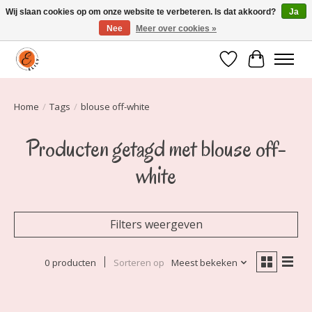
Wij slaan cookies op om onze website te verbeteren. Is dat akkoord?
Ja
Nee
Meer over cookies »
Elily is er om jou te laten stralen! Mode vanaf maat 34 t/m 54
Verlanglijst
Winkelwa
Home
/
Tags
/
blouse off-white
Producten getagd met blouse off-
white
Filters weergeven
0 producten
Sorteren op
Meest bekeken