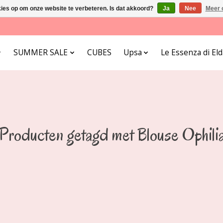
kies op om onze website te verbeteren. Is dat akkoord?
Ja
Nee
Meer 
SUMMER SALE
CUBES
Upsa
Le Essenza di E
Producten getagd met Blouse Ophili