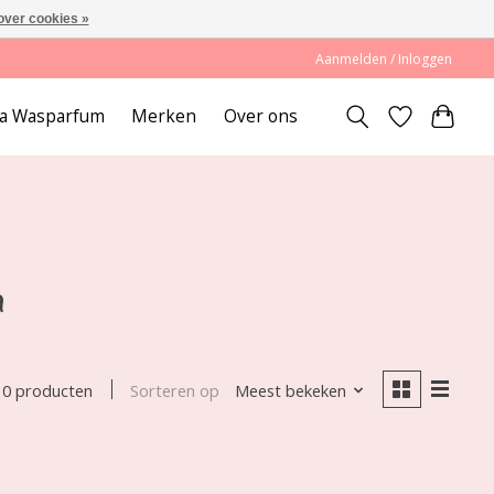
over cookies »
Aanmelden / Inloggen
lda Wasparfum
Merken
Over ons
a
Sorteren op
Meest bekeken
0 producten