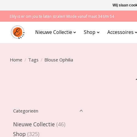
Wij slaan coo
Elily is er om jou te laten stralen! Mode vanaf maat 34 t/m 54
Nieuwe Collectie
Shop
Accessoires
Home
/
Tags
/
Blouse Ophilia
Categorieën
Nieuwe Collectie
(46)
Shop
(325)