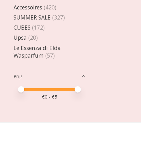
Accessoires
(420)
SUMMER SALE
(327)
CUBES
(172)
Upsa
(20)
Le Essenza di Elda
Wasparfum
(57)
Prijs
Minimale prijswaarde
Price maximum value
€
0
- €
5