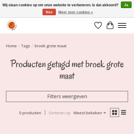
Wij slaan cookies op om onze website te verbeteren. Is dat akkoord?
Ja
Nee
Meer over cookies »
Elily is er om jou te laten stralen! Mode vanaf maat 34 t/m 54
Verlanglijst
Winkelwa
Home
/
Tags
/
broek grote maat
Producten getagd met broek grote
maat
Filters weergeven
0 producten
Sorteren op
Meest bekeken