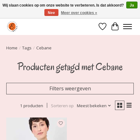
Wij slaan cookies op om onze website te verbeteren. Is dat akkoord?
Ja
Nee
Meer over cookies »
Elily is er om jou te laten stralen! Mode vanaf maat 34 t/m 54
Verlanglijst
Winkelwa
Home
/
Tags
/
Cebane
Producten getagd met Cebane
Filters weergeven
1 producten
Sorteren op
Meest bekeken