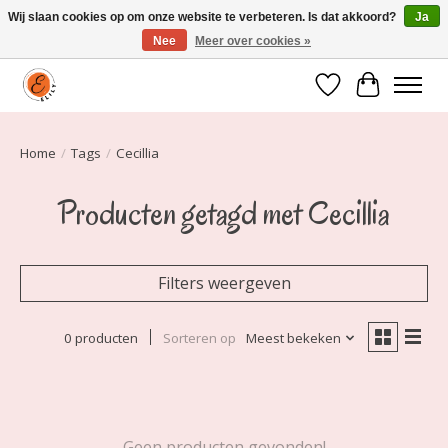
Wij slaan cookies op om onze website te verbeteren. Is dat akkoord?
Ja
Nee
Meer over cookies »
Elily is er om jou te laten stralen! Mode vanaf maat 34 t/m 54
Verlanglijst
Winkelwa
Home
/
Tags
/
Cecillia
Producten getagd met Cecillia
Filters weergeven
0 producten
Sorteren op
Meest bekeken
Geen producten gevonden!