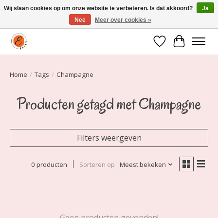
Wij slaan cookies op om onze website te verbeteren. Is dat akkoord?
Ja
Nee
Meer over cookies »
Elily is er om jou te laten stralen! Mode vanaf maat 34 t/m 54
Verlanglijst
Winkelwa
Home
/
Tags
/
Champagne
Producten getagd met Champagne
Filters weergeven
0 producten
Sorteren op
Meest bekeken
Geen producten gevonden!