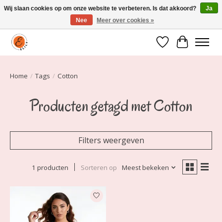
Wij slaan cookies op om onze website te verbeteren. Is dat akkoord?
Ja
Nee
Meer over cookies »
Elily is er om jou te laten stralen! Mode vanaf maat 34 t/m 54
Verlanglijst
Winkelwa
Home
/
Tags
/
Cotton
Producten getagd met Cotton
Filters weergeven
1 producten
Sorteren op
Meest bekeken