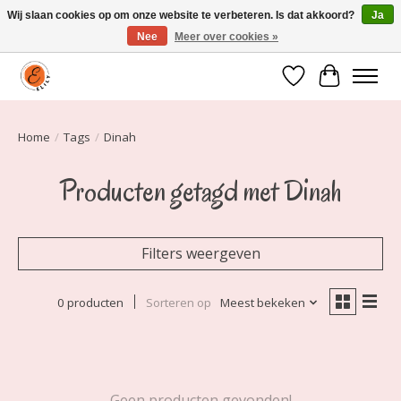
Wij slaan cookies op om onze website te verbeteren. Is dat akkoord?
Ja
Nee
Meer over cookies »
Elily is er om jou te laten stralen! Mode vanaf maat 34 t/m 54
Verlanglijst
Winkelwa
Home
/
Tags
/
Dinah
Producten getagd met Dinah
Filters weergeven
0 producten
Sorteren op
Meest bekeken
Geen producten gevonden!