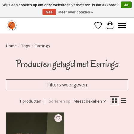
Wij slaan cookies op om onze website te verbeteren. Is dat akkoord?
Ja
Nee
Meer over cookies »
Elily is er om jou te laten stralen! Mode vanaf maat 34 t/m 54
Verlanglijst
Winkelwa
Home
/
Tags
/
Earrings
Producten getagd met Earrings
Filters weergeven
1 producten
Sorteren op
Meest bekeken