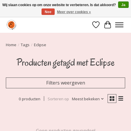
Wij slaan cookies op om onze website te verbeteren. Is dat akkoord?
Ja
Nee
Meer over cookies »
Elily is er om jou te laten stralen! Mode vanaf maat 34 t/m 54
Verlanglijst
Winkelwa
Home
/
Tags
/
Eclipse
Producten getagd met Eclipse
Filters weergeven
0 producten
Sorteren op
Meest bekeken
Geen producten gevonden!