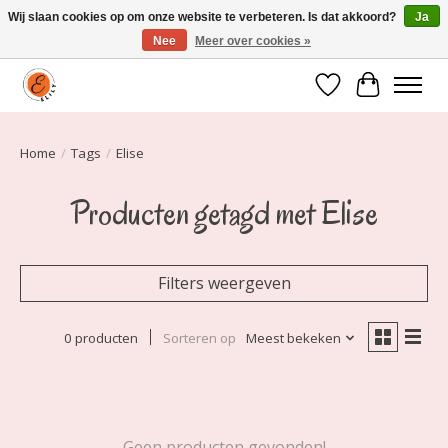
Wij slaan cookies op om onze website te verbeteren. Is dat akkoord?
Ja
Nee
Meer over cookies »
Elily is er om jou te laten stralen! Mode vanaf maat 34 t/m 54
Verlanglijst
Winkelwa
Home
/
Tags
/
Elise
Producten getagd met Elise
Filters weergeven
0 producten
Sorteren op
Meest bekeken
Geen producten gevonden!