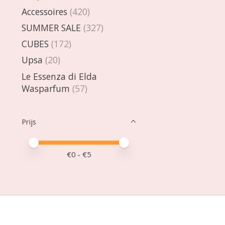
Accessoires
(420)
SUMMER SALE
(327)
CUBES
(172)
Upsa
(20)
Le Essenza di Elda
Wasparfum
(57)
Prijs
Minimale prijswaarde
Price maximum value
€
0
- €
5