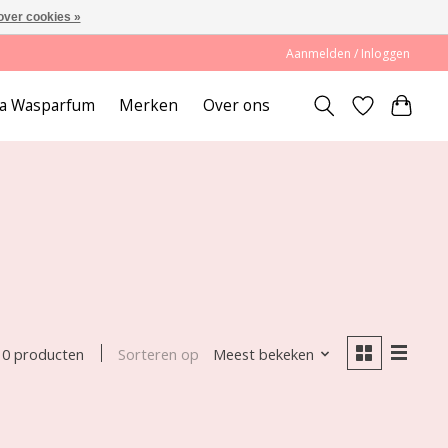
over cookies »
Aanmelden / Inloggen
lda Wasparfum
Merken
Over ons
Sorteren op
Meest bekeken
0 producten