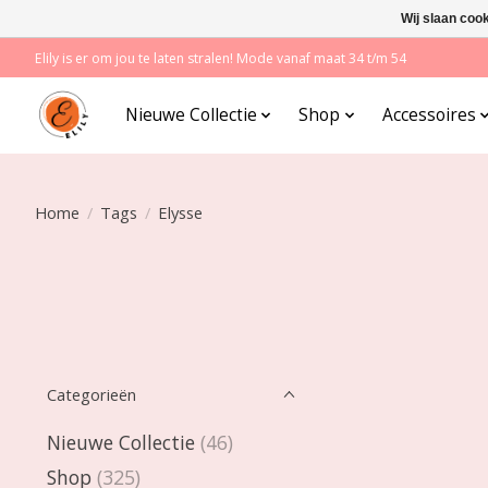
Wij slaan coo
Elily is er om jou te laten stralen! Mode vanaf maat 34 t/m 54
Nieuwe Collectie
Shop
Accessoires
Home
/
Tags
/
Elysse
Categorieën
Nieuwe Collectie
(46)
Shop
(325)