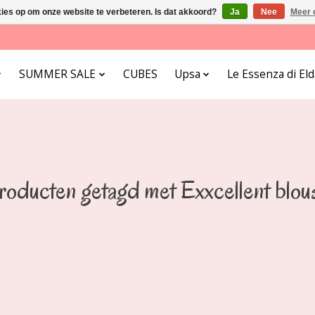
kies op om onze website te verbeteren. Is dat akkoord?
Ja
Nee
Meer 
SUMMER SALE
CUBES
Upsa
Le Essenza di E
roducten getagd met Exxcellent blou