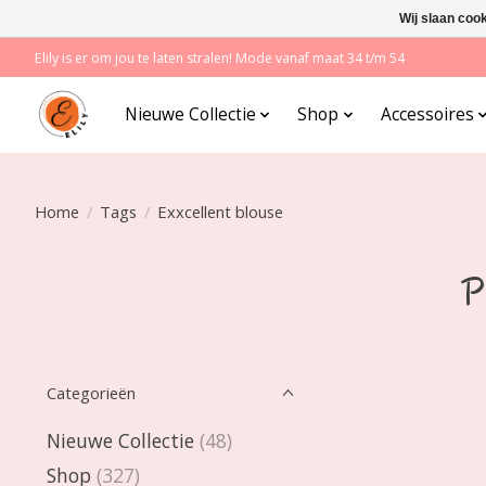
Wij slaan coo
Elily is er om jou te laten stralen! Mode vanaf maat 34 t/m 54
Nieuwe Collectie
Shop
Accessoires
Home
/
Tags
/
Exxcellent blouse
P
Categorieën
Nieuwe Collectie
(48)
Shop
(327)