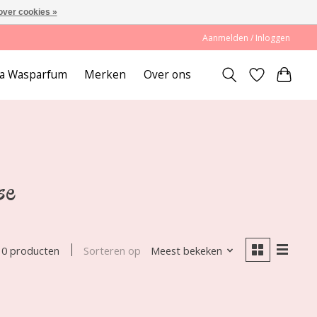
over cookies »
Aanmelden / Inloggen
lda Wasparfum
Merken
Over ons
se
Sorteren op
Meest bekeken
0 producten