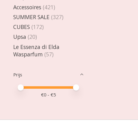
Accessoires
(421)
SUMMER SALE
(327)
CUBES
(172)
Upsa
(20)
Le Essenza di Elda
Wasparfum
(57)
Prijs
Minimale prijswaarde
Price maximum value
€
0
- €
5