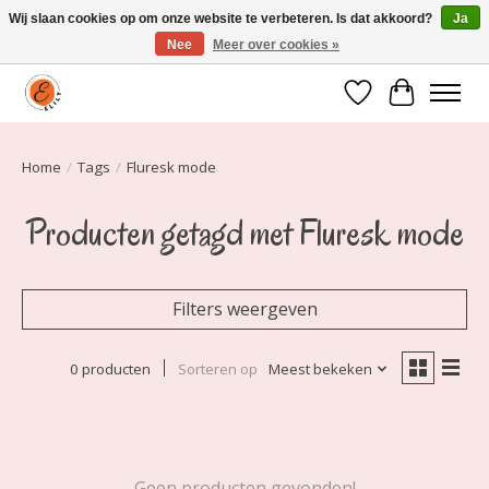
Wij slaan cookies op om onze website te verbeteren. Is dat akkoord?
Ja
Nee
Meer over cookies »
Elily is er om jou te laten stralen! Mode vanaf maat 34 t/m 54
Verlanglijst
Winkelwa
Home
/
Tags
/
Fluresk mode
Producten getagd met Fluresk mode
Filters weergeven
0 producten
Sorteren op
Meest bekeken
Geen producten gevonden!