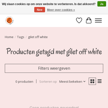
Wij slaan cookies op om onze website te verbeteren. Is dat akkoord?
Ja
Nee
Meer over cookies »
Elily is er om jou te laten stralen! Mode vanaf maat 34 t/m 54
Verlanglijst
Winkelwa
Home
/
Tags
/
gilet off white
Producten getagd met gilet off white
Filters weergeven
0 producten
Sorteren op
Meest bekeken
Geen producten gevonden!