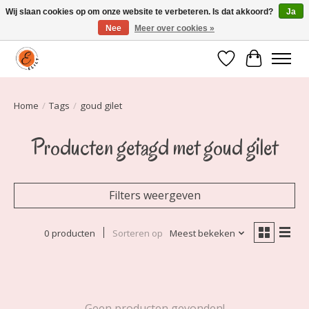
Wij slaan cookies op om onze website te verbeteren. Is dat akkoord?
Ja
Nee
Meer over cookies »
Elily is er om jou te laten stralen! Mode vanaf maat 34 t/m 54
Verlanglijst
Winkelwa
Home
/
Tags
/
goud gilet
Producten getagd met goud gilet
Filters weergeven
0 producten
Sorteren op
Meest bekeken
Geen producten gevonden!