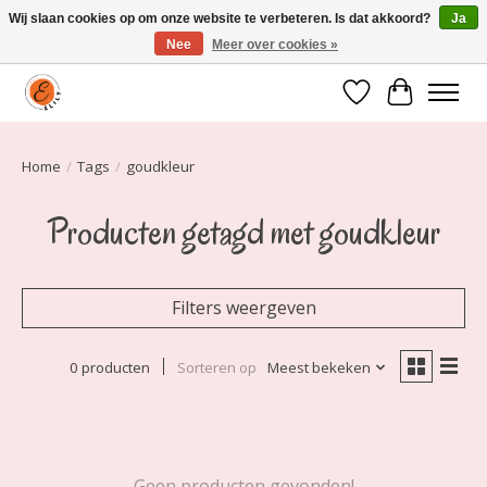
Wij slaan cookies op om onze website te verbeteren. Is dat akkoord?
Ja
Nee
Meer over cookies »
Elily is er om jou te laten stralen! Mode vanaf maat 34 t/m 54
Verlanglijst
Winkelwa
Home
/
Tags
/
goudkleur
Producten getagd met goudkleur
Filters weergeven
0 producten
Sorteren op
Meest bekeken
Geen producten gevonden!