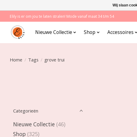
Wij slaan coo
Elily is er om jou te laten stralen! Mode vanaf maat 34 t/m 54
Nieuwe Collectie
Shop
Accessoires
Home
/
Tags
/
grove trui
Categorieën
Nieuwe Collectie
(46)
Shop
(325)