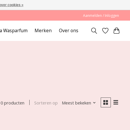
over cookies »
Aanmelden / Inloggen
lda Wasparfum
Merken
Over ons
Sorteren op
Meest bekeken
0 producten