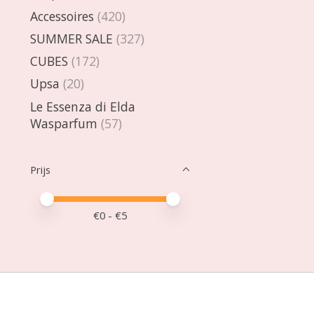
Accessoires
(420)
SUMMER SALE
(327)
CUBES
(172)
Upsa
(20)
Le Essenza di Elda
Wasparfum
(57)
Prijs
Minimale prijswaarde
Price maximum value
€
0
- €
5