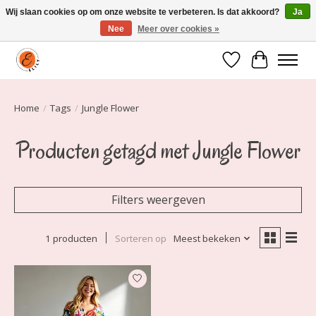
Wij slaan cookies op om onze website te verbeteren. Is dat akkoord?
Ja
Nee
Meer over cookies »
Elily is er om jou te laten stralen! Mode vanaf maat 34 t/m 54
Verlanglijst
Winkelwa
Home
/
Tags
/
Jungle Flower
Producten getagd met Jungle Flower
Filters weergeven
1 producten
Sorteren op
Meest bekeken