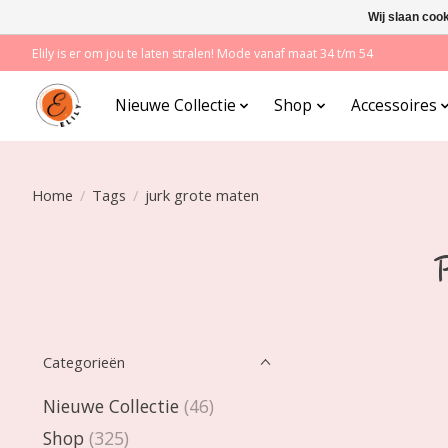
Wij slaan coo
Elily is er om jou te laten stralen! Mode vanaf maat 34 t/m 54
Nieuwe Collectie
Shop
Accessoires
Home
/
Tags
/
jurk grote maten
P
Categorieën
Nieuwe Collectie
(46)
Shop
(325)