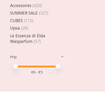
Accessoires
(420)
SUMMER SALE
(327)
CUBES
(172)
Upsa
(20)
Le Essenza di Elda
Wasparfum
(57)
Prijs
Minimale prijswaarde
Price maximum value
€
0
- €
5