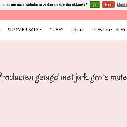
kies op om onze website te verbeteren. Is dat akkoord?
Ja
Nee
Meer 
SUMMER SALE
CUBES
Upsa
Le Essenza di E
roducten getagd met jurk grote mat