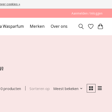
over cookies »
Aanmelden / Inloggen
lda Wasparfum
Merken
Over ons
en
Sorteren op
Meest bekeken
0 producten