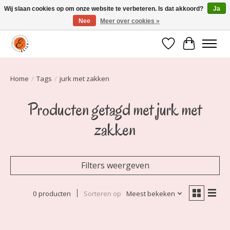
Wij slaan cookies op om onze website te verbeteren. Is dat akkoord?
Ja
Nee
Meer over cookies »
Elily is er om jou te laten stralen! Mode vanaf maat 34 t/m 54
Verlanglijst
Winkelwa
Home
/
Tags
/
jurk met zakken
Producten getagd met jurk met
zakken
Filters weergeven
0 producten
Sorteren op
Meest bekeken