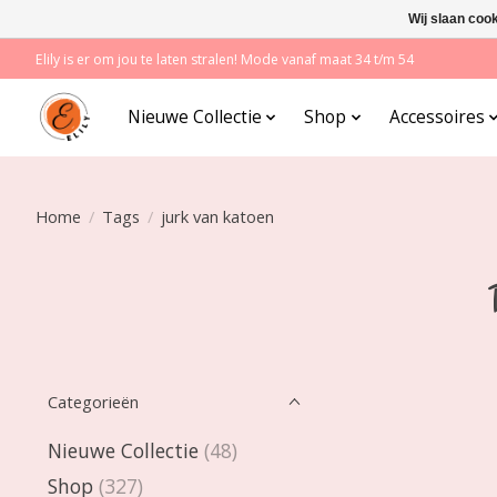
Wij slaan coo
Elily is er om jou te laten stralen! Mode vanaf maat 34 t/m 54
Nieuwe Collectie
Shop
Accessoires
Home
/
Tags
/
jurk van katoen
Categorieën
Nieuwe Collectie
(48)
Shop
(327)