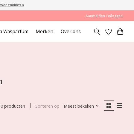
over cookies »
Aanmelden / Inloggen
lda Wasparfum
Merken
Over ons
n
Sorteren op
Meest bekeken
0 producten