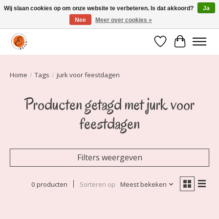
Wij slaan cookies op om onze website te verbeteren. Is dat akkoord?
Ja
Nee
Meer over cookies »
Elily is er om jou te laten stralen! Mode vanaf maat 34 t/m 54
Verlanglijst
Winkelwa
Home
/
Tags
/
jurk voor feestdagen
Producten getagd met jurk voor
feestdagen
Filters weergeven
0 producten
Sorteren op
Meest bekeken