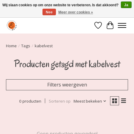
Wij slaan cookies op om onze website te verbeteren. Is dat akkoord?
Ja
Nee
Meer over cookies »
Elily is er om jou te laten stralen! Mode vanaf maat 34 t/m 54
Verlanglijst
Winkelwa
Home
/
Tags
/
kabelvest
Producten getagd met kabelvest
Filters weergeven
0 producten
Sorteren op
Meest bekeken
Geen producten gevonden!