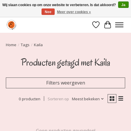
Wij slaan cookies op om onze website te verbeteren. Is dat akkoord?
Ja
Nee
Meer over cookies »
Elily is er om jou te laten stralen! Mode vanaf maat 34 t/m 54
Verlanglijst
Winkelwa
Home
/
Tags
/
Kaila
Producten getagd met Kaila
Filters weergeven
0 producten
Sorteren op
Meest bekeken
Geen producten gevonden!