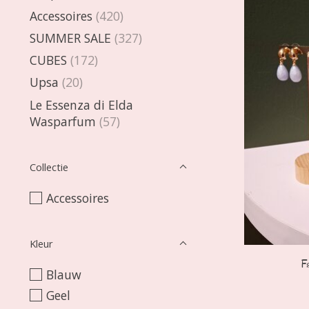
Accessoires
(420)
SUMMER SALE
(327)
CUBES
(172)
Upsa
(20)
Le Essenza di Elda
Wasparfum
(57)
Collectie
Accessoires
Kleur
F
Blauw
Geel