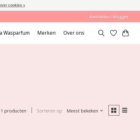
over cookies »
Aanmelden / Inloggen
lda Wasparfum
Merken
Over ons
Sorteren op
Meest bekeken
1 producten