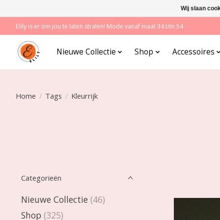
Wij slaan coo
Elily is er om jou te laten stralen! Mode vanaf maat 34 t/m 54
Nieuwe Collectie
Shop
Accessoires
Home
/
Tags
/
Kleurrijk
Categorieën
Nieuwe Collectie
(46)
Shop
(325)