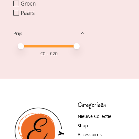
Groen
Paars
Prijs
Minimale prijswaarde
Price maximum value
€
0
- €
20
Categorieën
Nieuwe Collectie
Shop
Accessoires