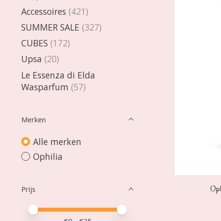
Accessoires
(421)
SUMMER SALE
(327)
CUBES
(172)
Upsa
(20)
Le Essenza di Elda
Wasparfum
(57)
Merken
Alle merken
Ophilia
Oph
Prijs
Minimale prijswaarde
Price maximum value