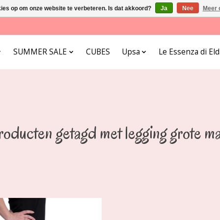
kies op om onze website te verbeteren. Is dat akkoord?
Ja
Nee
Meer 
SUMMER SALE
CUBES
Upsa
Le Essenza di E
roducten getagd met legging grote ma