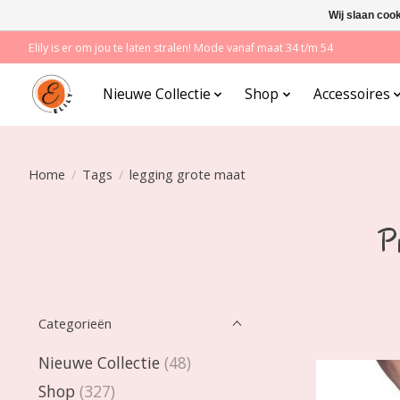
Wij slaan coo
Elily is er om jou te laten stralen! Mode vanaf maat 34 t/m 54
Nieuwe Collectie
Shop
Accessoires
Home
/
Tags
/
legging grote maat
P
Categorieën
Nieuwe Collectie
(48)
Shop
(327)