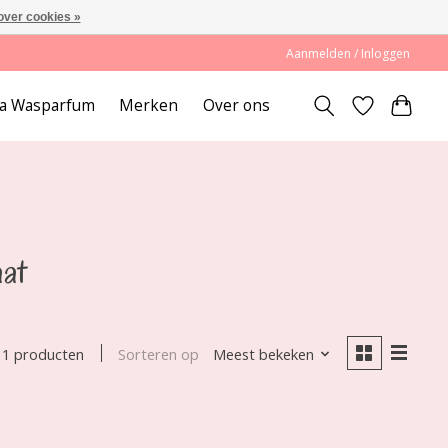
over cookies »
Aanmelden / Inloggen
lda Wasparfum
Merken
Over ons
at
Sorteren op
Meest bekeken
1 producten