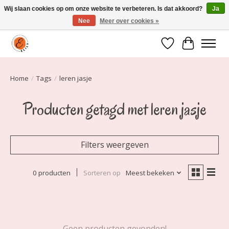
Wij slaan cookies op om onze website te verbeteren. Is dat akkoord?
Ja
Nee
Meer over cookies »
Elily is er om jou te laten stralen! Mode vanaf maat 34 t/m 54
Verlanglijst
Winkelwa
Home
/
Tags
/
leren jasje
Producten getagd met leren jasje
Filters weergeven
0 producten
Sorteren op
Meest bekeken
Geen producten gevonden!