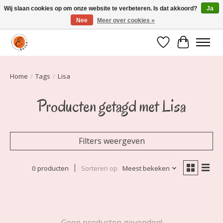
Wij slaan cookies op om onze website te verbeteren. Is dat akkoord?
Ja
Nee
Meer over cookies »
Elily is er om jou te laten stralen! Mode vanaf maat 34 t/m 54
Verlanglijst
Winkelwa
Home
/
Tags
/
Lisa
Producten getagd met Lisa
Filters weergeven
0 producten
Sorteren op
Meest bekeken
Geen producten gevonden!