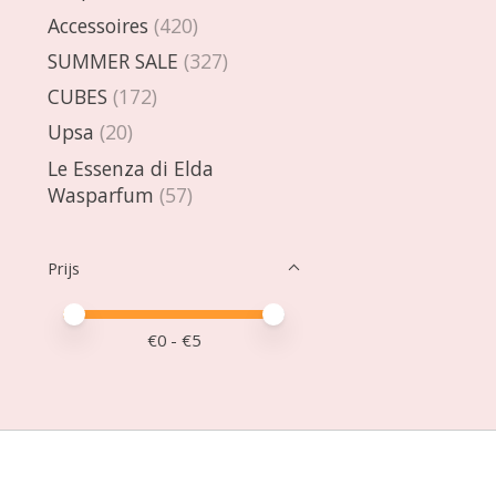
Accessoires
(420)
SUMMER SALE
(327)
CUBES
(172)
Upsa
(20)
Le Essenza di Elda
Wasparfum
(57)
Prijs
Minimale prijswaarde
Price maximum value
€
0
- €
5