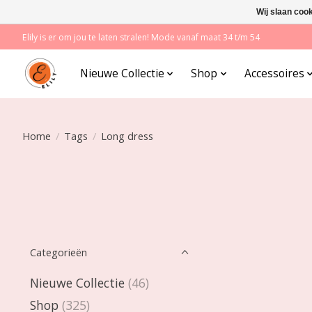
Wij slaan coo
Elily is er om jou te laten stralen! Mode vanaf maat 34 t/m 54
Nieuwe Collectie
Shop
Accessoires
Home
/
Tags
/
Long dress
Categorieën
Nieuwe Collectie
(46)
Shop
(325)