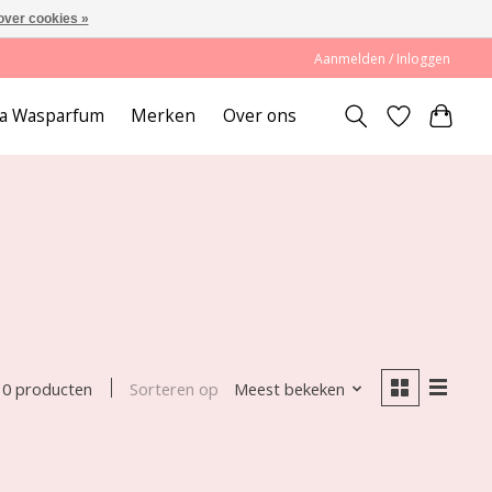
over cookies »
Aanmelden / Inloggen
lda Wasparfum
Merken
Over ons
Sorteren op
Meest bekeken
0 producten