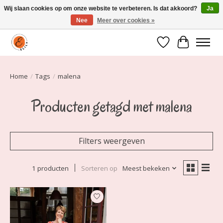
Wij slaan cookies op om onze website te verbeteren. Is dat akkoord?
Ja
Nee
Meer over cookies »
Elily is er om jou te laten stralen! Mode vanaf maat 34 t/m 54
Verlanglijst
Winkelwa
Home
/
Tags
/
malena
Producten getagd met malena
Filters weergeven
1 producten
Sorteren op
Meest bekeken