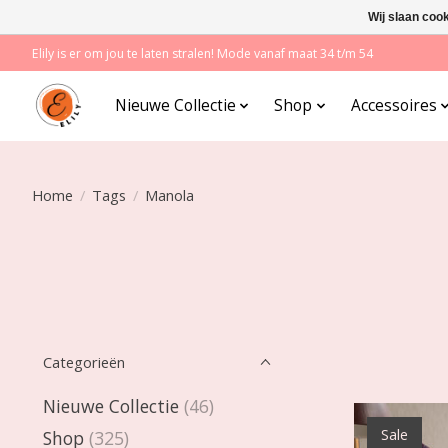
Wij slaan coo
Elily is er om jou te laten stralen! Mode vanaf maat 34 t/m 54
Nieuwe Collectie
Shop
Accessoires
Home
/
Tags
/
Manola
Categorieën
Nieuwe Collectie
(46)
Sale
Shop
(325)