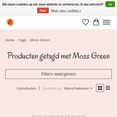
Wij slaan cookies op om onze website te verbeteren. Is dat akkoord?
Ja
Nee
Meer over cookies »
Elily is er om jou te laten stralen! Mode vanaf maat 34 t/m 54
Verlanglijst
Winkelwa
Home
/
Tags
/
Moss Green
Producten getagd met Moss Green
Filters weergeven
0 producten
Sorteren op
Meest bekeken
Geen producten gevonden!