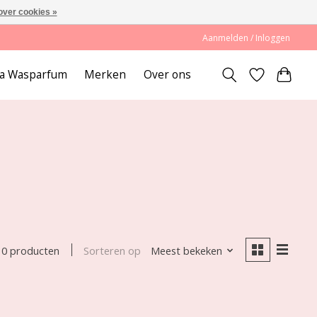
over cookies »
Aanmelden / Inloggen
lda Wasparfum
Merken
Over ons
Sorteren op
Meest bekeken
0 producten