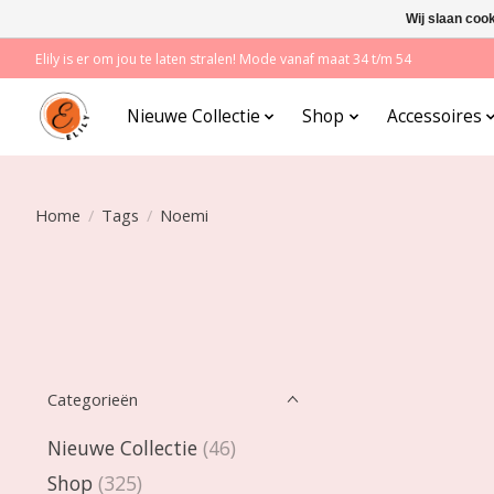
Wij slaan coo
Elily is er om jou te laten stralen! Mode vanaf maat 34 t/m 54
Nieuwe Collectie
Shop
Accessoires
Home
/
Tags
/
Noemi
Categorieën
Nieuwe Collectie
(46)
Shop
(325)