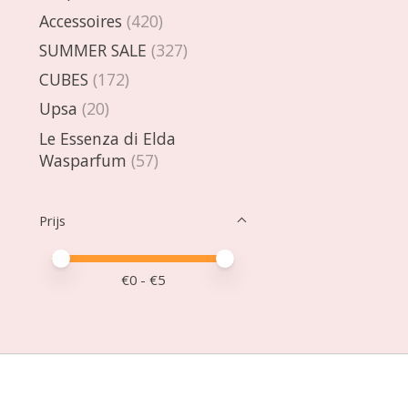
Accessoires
(420)
SUMMER SALE
(327)
CUBES
(172)
Upsa
(20)
Le Essenza di Elda
Wasparfum
(57)
Prijs
Minimale prijswaarde
Price maximum value
€
0
- €
5